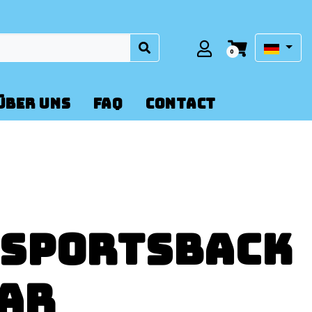
0
ÜBER UNS
FAQ
CONTACT
s Sportsback
ear