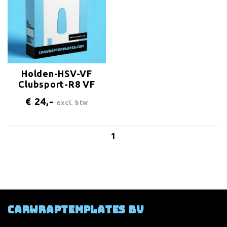
Holden-HSV-VF
Clubsport-R8 VF
Sedan 4-doors 2016
€ 24,-
excl. btw
Antenna-center-rear
1
Carwraptemplates BV