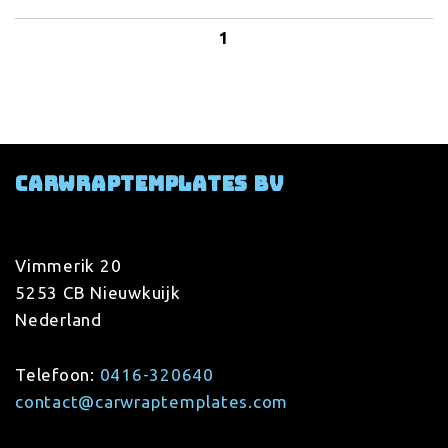
1
Carwraptemplates BV
Vimmerik 20
5253 CB Nieuwkuijk
Nederland
Telefoon:
0416-320640
contact@carwraptemplates.com