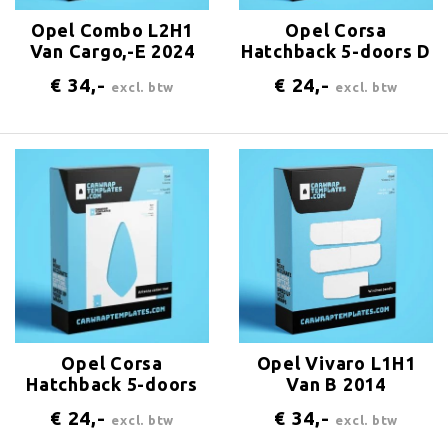
Opel Combo L2H1
Opel Corsa
Van Cargo,-E 2024
Hatchback 5-doors D
Windows-panels
2011 Antenna-
€ 34,-
€ 24,-
excl. btw
excl. btw
center-rear
Opel Corsa
Opel Vivaro L1H1
Hatchback 5-doors
Van B 2014
F,-Facelift 2023
Windows-panels
€ 24,-
€ 34,-
excl. btw
excl. btw
Antenna-center-rear