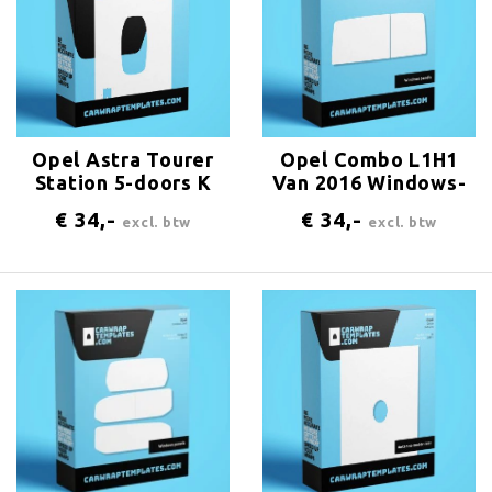
Opel Astra Tourer
Opel Combo L1H1
Station 5-doors K
Van 2016 Windows-
2016 Antenna-
panels
€ 34,-
€ 34,-
excl. btw
excl. btw
center-rear