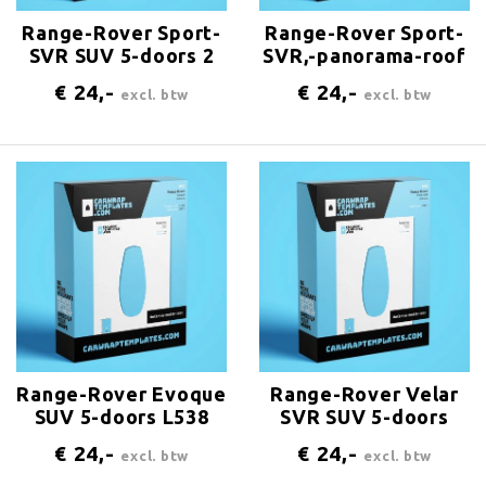
Range-Rover Sport-
Range-Rover Sport-
SVR SUV 5-doors 2
SVR,-panorama-roof
2013 Antenna-
SUV 5-doors 2 2013
€ 24,-
€ 24,-
excl. btw
excl. btw
center-rear
Antenna-center-rear
Range-Rover Evoque
Range-Rover Velar
SUV 5-doors L538
SVR SUV 5-doors
2011 Antenna-
2017 Antenna-
€ 24,-
€ 24,-
excl. btw
excl. btw
center-rear
center-rear